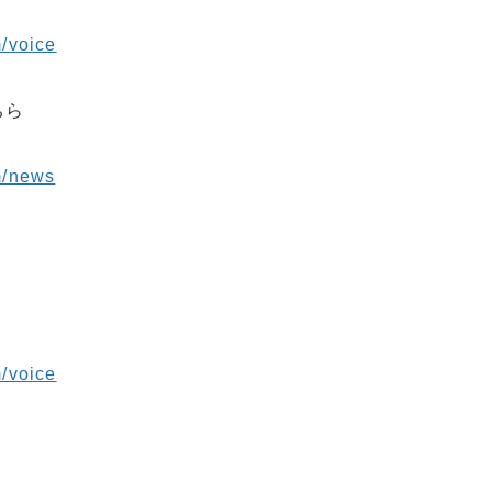
/voice
ちら
m/news
/voice