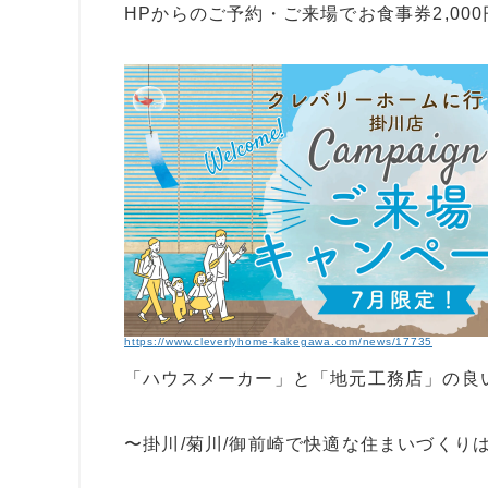
HPからのご予約・ご来場でお食事券2,00
https://www.cleverlyhome-kakegawa.com/news/17735
「ハウスメーカー」と「地元工務店」の良
〜掛川/菊川/御前崎で快適な住まいづくり