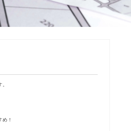
り
す。
すめ！