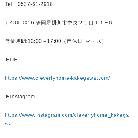
Tel：0537-61-2918
〒436-0056 静岡県掛川市中央２丁目１１−６
営業時間:10:00～17:00（定休日: 火・水）
▶︎HP
https://www.cleverlyhome-kakegawa.com/
▶︎Instagram
https://www.instagram.com/cleverlyhome_kakega
wa