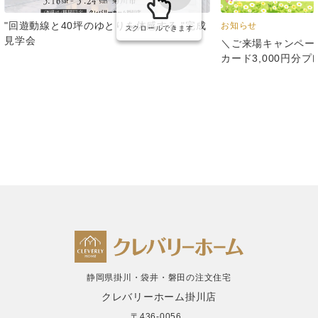
"回遊動線と40坪のゆとりを体感する "完成
お知らせ
スクロールできます
見学会
＼ご来場キャンペー
カード3,000円分
静岡県掛川・袋井・磐田の注文住宅
クレバリーホーム掛川店
〒436-0056