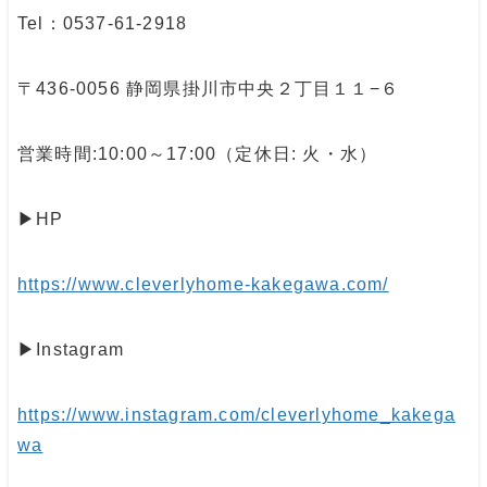
Tel：0537-61-2918
〒436-0056 静岡県掛川市中央２丁目１１−６
営業時間:10:00～17:00（定休日: 火・水）
▶︎HP
https://www.cleverlyhome-kakegawa.com/
▶︎Instagram
https://www.instagram.com/cleverlyhome_kakega
wa