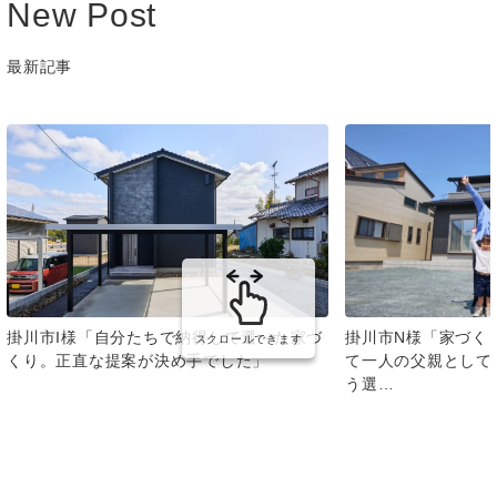
New Post
最新記事
掛川市I様「自分たちで納得して選べた家づ
掛川市N様「家づく
スクロールできます
くり。正直な提案が決め手でした」
て一人の父親として
う選…