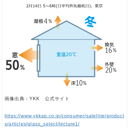
画像出典：YKK 公式サイト
https://www.ykkap.co.jp/consumer/satellite/product
s/articles/glass_select/lecture1/